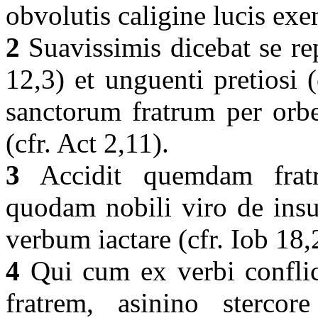
obvolutis caligine lucis ex
2
Suavissimis dicebat se rep
12,3) et unguenti pretiosi (
sanctorum fratrum per orb
(cfr. Act 2,11).
3
Accidit quemdam frat
quodam nobili viro de insu
verbum iactare (cfr. Iob 18,
4
Qui cum ex verbi conflic
fratrem, asinino sterco