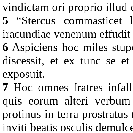
vindictam ori proprio illud
5
“Stercus commasticet 
iracundiae venenum effudit 
6
Aspiciens hoc miles stupo
discessit, et ex tunc se et
exposuit.
7
Hoc omnes fratres infalli
quis eorum alteri verbum 
protinus in terra prostratus
inviti beatis osculis demulc