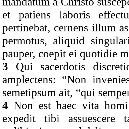
mandatum a Christo suscepe
et patiens laboris effec
pertinebat, cernens illum as
permotus, aliquid singular
pauper, coepit ei quotidie m
3
Qui sacerdotis discret
amplectens: “Non invenie
semetipsum ait, “qui semper 
4
Non est haec vita homini
expedit tibi assuescere 