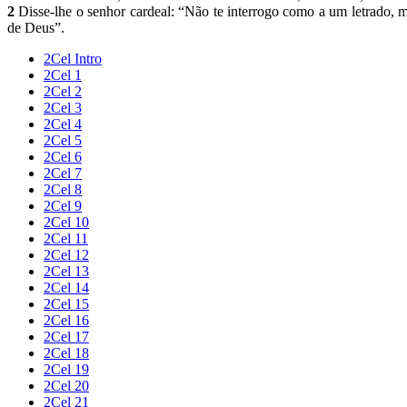
2
Disse-lhe o senhor cardeal: “Não te interrogo como a um letrado, 
de Deus”.
2Cel Intro
2Cel 1
2Cel 2
2Cel 3
2Cel 4
2Cel 5
2Cel 6
2Cel 7
2Cel 8
2Cel 9
2Cel 10
2Cel 11
2Cel 12
2Cel 13
2Cel 14
2Cel 15
2Cel 16
2Cel 17
2Cel 18
2Cel 19
2Cel 20
2Cel 21