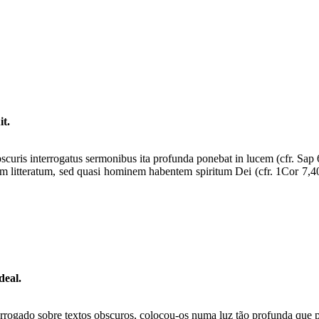
t.
curis interrogatus sermonibus ita profunda ponebat in lucem (cfr. Sap 
litteratum, sed quasi hominem habentem spiritum Dei (cfr. 1Cor 7,40), 
deal.
rrogado sobre textos obscuros, colocou-os numa luz tão profunda que p