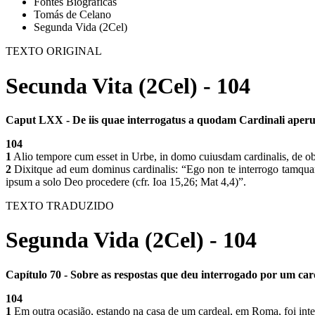
Fontes Biográficas
Tomás de Celano
Segunda Vida (2Cel)
TEXTO ORIGINAL
Secunda Vita (2Cel) - 104
Caput LXX - De iis quae interrogatus a quodam Cardinali aperui
104
1
Alio tempore cum esset in Urbe, in domo cuiusdam cardinalis, de obs
2
Dixitque ad eum dominus cardinalis: “Ego non te interrogo tamquam 
ipsum a solo Deo procedere (cfr. Ioa 15,26; Mat 4,4)”.
TEXTO TRADUZIDO
Segunda Vida (2Cel) - 104
Capítulo 70 - Sobre as respostas que deu interrogado por um car
104
1
Em outra ocasião, estando na casa de um cardeal, em Roma, foi inte