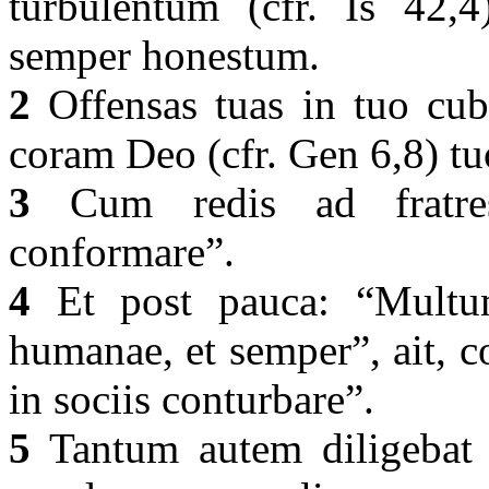
turbulentum (cfr. Is 42,
semper honestum.
2
Offensas tuas in tuo cubi
coram Deo (cfr. Gen 6,8) tu
3
Cum redis ad fratres,
conformare”.
4
Et post pauca: “Multum
humanae, et semper”, ait, 
in sociis conturbare”.
5
Tantum autem diligebat v