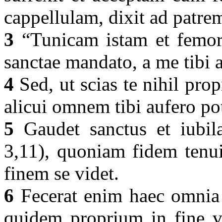
cappellulam, dixit ad patre
3
“Tunicam istam et femora
sanctae mandato, a me tib
4
Sed, ut scias te nihil propr
alicui omnem tibi aufero p
5
Gaudet sanctus et iubilat
3,11), quoniam fidem tenui
finem se videt.
6
Fecerat enim haec omnia 
quidem proprium in fine ve