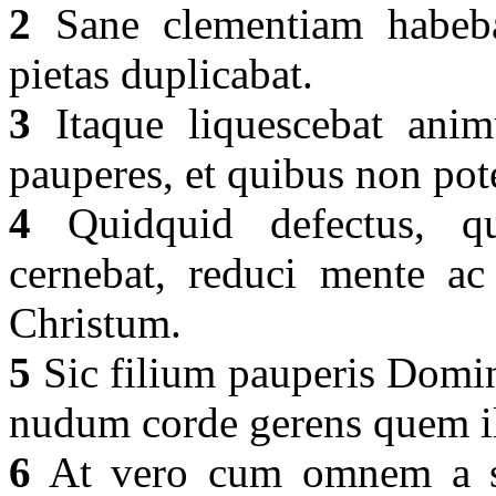
2
Sane clementiam habeba
pietas duplicabat.
3
Itaque liquescebat animu
pauperes, et quibus non po
4
Quidquid defectus, q
cernebat, reduci mente ac 
Christum.
5
Sic filium pauperis Domin
nudum corde gerens quem i
6
At vero cum omnem a se 