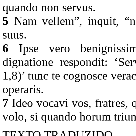
quando non servus.
5
Nam vellem”, inquit, “ni
suus.
6
Ipse vero benignissi
dignatione respondit: ‘S
1,8)’ tunc te cognosce verac
operaris.
7
Ideo vocavi vos, fratres,
volo, si quando horum triu
TEXTO TRADUZIDO