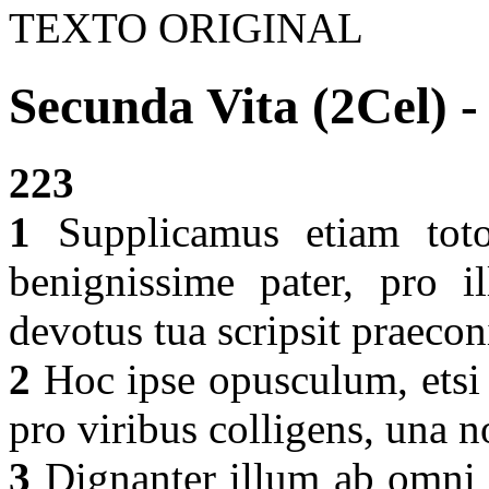
TEXTO ORIGINAL
Secunda Vita (2Cel) -
223
1
Supplicamus etiam toto 
benignissime pater, pro i
devotus tua scripsit praecon
2
Hoc ipse opusculum, etsi 
pro viribus colligens, una n
3
Dignanter illum ab omni m