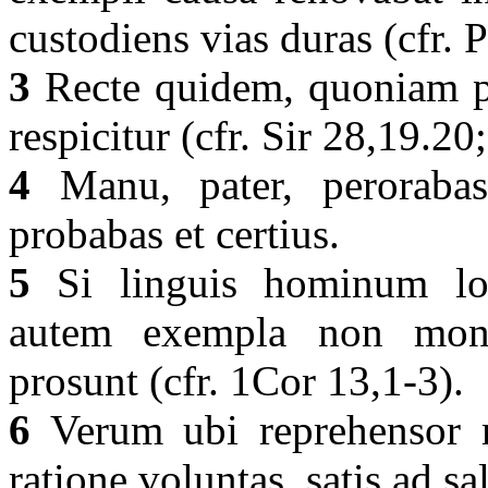
custodiens vias duras (cfr. 
3
Recte quidem, quoniam 
respicitur (cfr. Sir 28,19.2
4
Manu, pater, perorabas 
probabas et certius.
5
Si linguis hominum loqu
autem exempla non monst
prosunt (cfr. 1Cor 13,1-3).
6
Verum ubi reprehensor m
ratione voluntas, satis ad sa