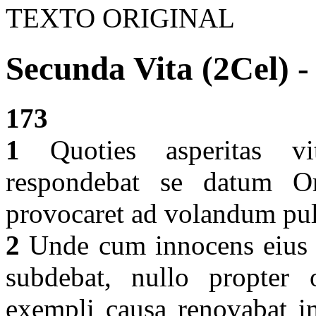
TEXTO ORIGINAL
Secunda Vita (2Cel) -
173
1
Quoties asperitas vit
respondebat se datum O
provocaret ad volandum pull
2
Unde cum innocens eius c
subdebat, nullo propter o
exempli causa renovabat in