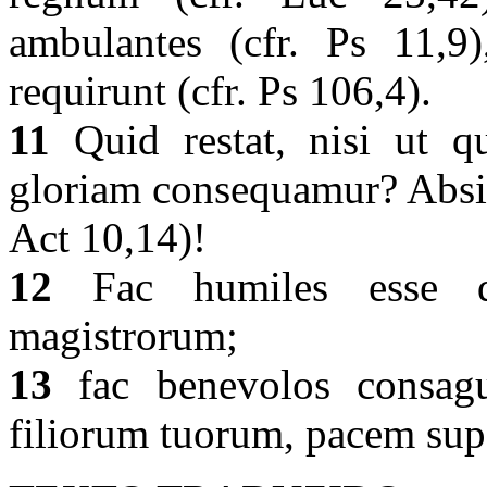
ambulantes (cfr. Ps 11,9)
requirunt (cfr. Ps 106,4).
11
Quid restat, nisi ut 
gloriam consequamur? Absit
Act 10,14)!
12
Fac humiles esse di
magistrorum;
13
fac benevolos consagui
filiorum tuorum, pacem super