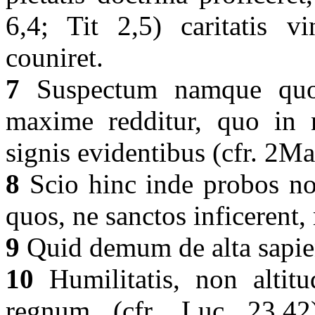
6,4; Tit 2,5) caritatis v
couniret.
7
Suspectum namque quo
maxime redditur, quo in
signis evidentibus (cfr. 2M
8
Scio hinc inde probos no
quos, ne sanctos inficerent
9
Quid demum de alta sapie
10
Humilitatis, non altitu
regnum (cfr. Luc 23,42);