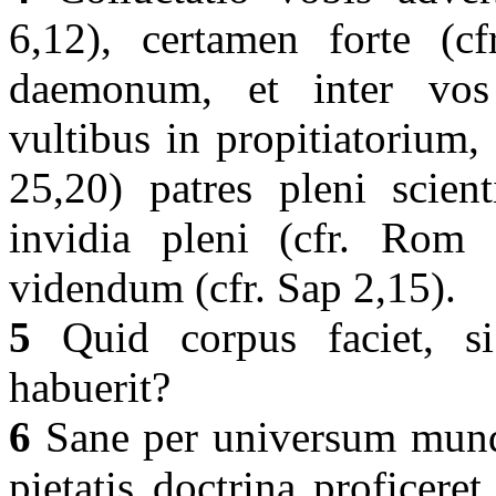
6,12), certamen forte (cf
daemonum, et inter vos 
vultibus in propitiatorium, 
25,20) patres pleni scient
invidia pleni (cfr. Rom
videndum (cfr. Sap 2,15).
5
Quid corpus faciet, si
habuerit?
6
Sane per universum mundu
pietatis doctrina proficeret