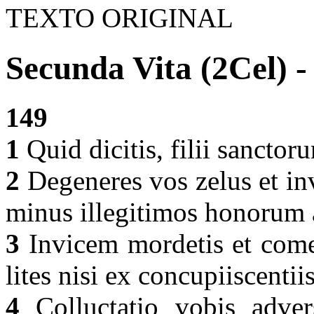
TEXTO ORIGINAL
Secunda Vita (2Cel) -
149
1
Quid dicitis, filii sanctor
2
Degeneres vos zelus et inv
minus illegitimos honorum
3
Invicem mordetis et comedi
lites nisi ex concupiiscentiis
4
Colluctatio vobis adver