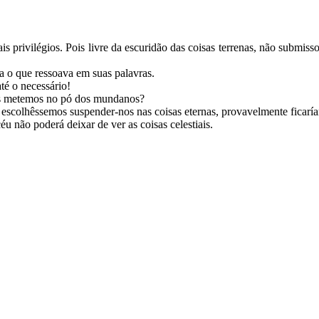
privilégios. Pois livre da escuridão das coisas terrenas, não submisso a
na o que ressoava em suas palavras.
té o necessário!
nos metemos no pó dos mundanos?
e escolhêssemos suspender-nos nas coisas eternas, provavelmente fica
 não poderá deixar de ver as coisas celestiais.