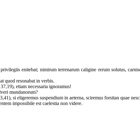
privilegiis enitebat; nimirum terrenarum caligine rerum solutus, carnis
bat quod resonabat in verbis.
b 37,19), etiam necessaria ignoramus!
 pulveri mundanorum?
41), si eligeremus suspendium in aeterna, sciremus forsitan quae nes
tem impossibile est caelestia non videre.