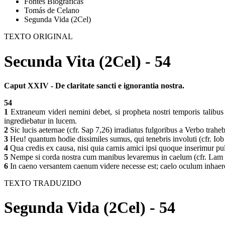
Fontes Biográficas
Tomás de Celano
Segunda Vida (2Cel)
TEXTO ORIGINAL
Secunda Vita (2Cel) - 54
Caput XXIV - De claritate sancti e ignorantia nostra.
54
1
Extraneum videri nemini debet, si propheta nostri temporis talibus 
ingrediebatur in lucem.
2
Sic lucis aeternae (cfr. Sap 7,26) irradiatus fulgoribus a Verbo trahe
3
Heu! quantum hodie dissimiles sumus, qui tenebris involuti (cfr. Io
4
Qua credis ex causa, nisi quia carnis amici ipsi quoque inserimur
5
Nempe si corda nostra cum manibus levaremus in caelum (cfr. Lam 3,
6
In caeno versantem caenum videre necesse est; caelo oculum inhaeren
TEXTO TRADUZIDO
Segunda Vida (2Cel) - 54