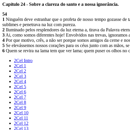
Capítulo 24 - Sobre a clareza do santo e a nossa ignorância.
54
1
Ninguém deve estranhar que o profeta de nosso tempo gozasse de tais 
sublimes e penetrava na luz com pureza.
2
Iluminado pelos resplendores da luz eterna a, tirava da Palavra eter
3
Ai, como somos diferentes hoje! Envolvidos nas trevas, ignoramos a
4
Por que motivo, crês, a não ser porque somos amigos da cerne e 
5
Se elevássemos nossos corações para os céus junto com as mãos, s
6
Quem se revira na lama tem que ver lama; quem puser os olhos no céu
2Cel Intro
2Cel 1
2Cel 2
2Cel 3
2Cel 4
2Cel 5
2Cel 6
2Cel 7
2Cel 8
2Cel 9
2Cel 10
2Cel 11
2Cel 12
2Cel 13