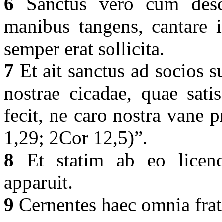
6
Sanctus vero cum desc
manibus tangens, cantare i
semper erat sollicita.
7
Et ait sanctus ad socios 
nostrae cicadae, quae sati
fecit, ne caro nostra vane 
1,29; 2Cor 12,5)”.
8
Et statim ab eo licenci
apparuit.
9
Cernentes haec omnia frat