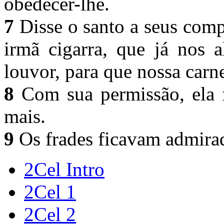
obedecer-lhe.
7
Disse o santo a seus com
irmã cigarra, que já nos 
louvor, para que nossa carn
8
Com sua permissão, ela f
mais.
9
Os frades ficavam admirad
2Cel Intro
2Cel 1
2Cel 2