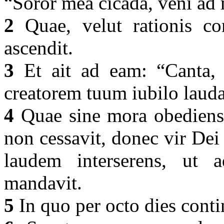
“Soror mea cicada, veni ad
2
Quae, velut rationis co
ascendit.
3
Et ait ad eam: “Canta,
creatorem tuum iubilo laud
4
Quae sine mora obediens,
non cessavit, donec vir Dei
laudem interserens, ut 
mandavit.
5
In quo per octo dies conti