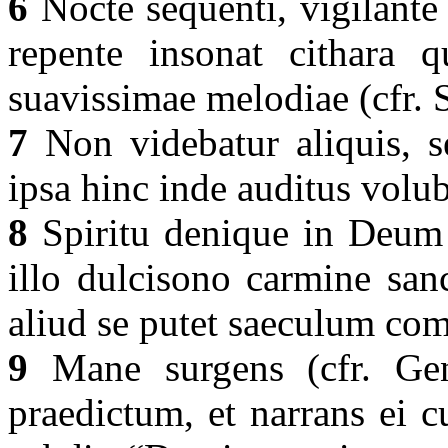
6
Nocte sequenti, vigilante
repente insonat cithara 
suavissimae melodiae (cfr. 
7
Non videbatur aliquis, se
ipsa hinc inde auditus volub
8
Spiritu denique in Deum d
illo dulcisono carmine sanc
aliud se putet saeculum co
9
Mane surgens (cfr. Gen
praedictum, et narrans ei c