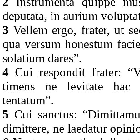
2
Instrumenta quippe mus
deputata, in aurium volupt
3
Vellem ergo, frater, ut se
qua versum honestum facien
solatium dares”.
4
Cui respondit frater: “
timens ne levitate hac
tentatum”.
5
Cui sanctus: “Dimittamus
dimittere, ne laedatur opini