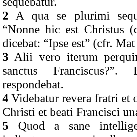
sequebatur.
2
A qua se plurimi seques
“Nonne hic est Christus (cf
dicebat: “Ipse est” (cfr. Ma
3
Alii vero iterum perquir
sanctus Franciscus?”. 
respondebat.
4
Videbatur revera fratri e
Christi et beati Francisci u
5
Quod a sane intellige