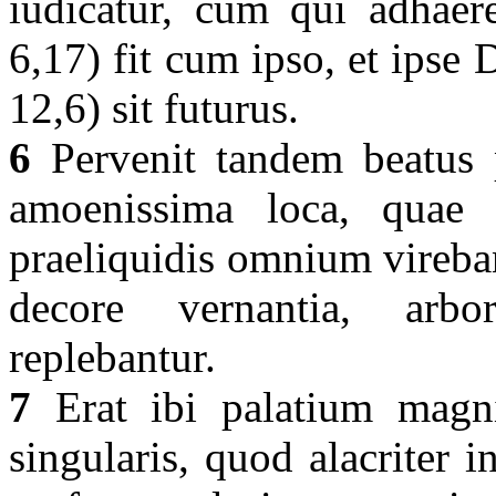
iudicatur, cum qui adhaere
6,17) fit cum ipso, et ipse
12,6) sit futurus.
6
Pervenit tandem beatus p
amoenissima loca, quae a
praeliquidis omnium vireba
decore vernantia, arb
replebantur.
7
Erat ibi palatium magnit
singularis, quod alacriter 