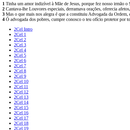
1
Tinha um amor indizível à Mãe de Jesus, porque fez nosso irmão o
2
Cantava-lhe Louvores especiais, derramava orações, oferecia afetos
3
Mas o que mais nos alegra é que a constituiu Advogada da Ordem, e à
4
Ó advogada dos pobres, cumpre conosco o teu ofício protetor por tod
2Cel Intro
2Cel 1
2Cel 2
2Cel 3
2Cel 4
2Cel 5
2Cel 6
2Cel 7
2Cel 8
2Cel 9
2Cel 10
2Cel 11
2Cel 12
2Cel 13
2Cel 14
2Cel 15
2Cel 16
2Cel 17
2Cel 18
2Cel 19