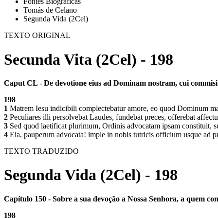
Fontes Biográficas
Tomás de Celano
Segunda Vida (2Cel)
TEXTO ORIGINAL
Secunda Vita (2Cel) - 198
Caput CL - De devotione eius ad Dominam nostram, cui commisit
198
1
Matrem Iesu indicibili complectebatur amore, eo quod Dominum maiest
2
Peculiares illi persolvebat Laudes, fundebat preces, offerebat affec
3
Sed quod laetificat plurimum, Ordinis advocatam ipsam constituit, sui
4
Eia, pauperum advocata! imple in nobis tutricis officium usque ad pr
TEXTO TRADUZIDO
Segunda Vida (2Cel) - 198
Capítulo 150 - Sobre a sua devoção a Nossa Senhora, a quem co
198