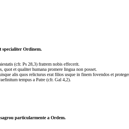
 specialiter Ordinem.
atis (cfr. Ps 28,3) fratrem nobis effecerit.
tus, quot et qualiter humana promere lingua non posset.
sque alis quos relicturus erat filios usque in finem fovendos et protege
aefinitum tempus a Patre (cfr. Gal 4,2).
nsagrou particularmente a Ordem.