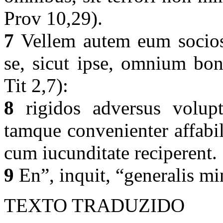
Prov 10,29).
7
Vellem autem eum socios 
se, sicut ipse, omnium bo
Tit 2,7):
8
rigidos adversus volupta
tamque convenienter affabil
cum iucunditate reciperent.
9
En”, inquit, “generalis min
TEXTO TRADUZIDO