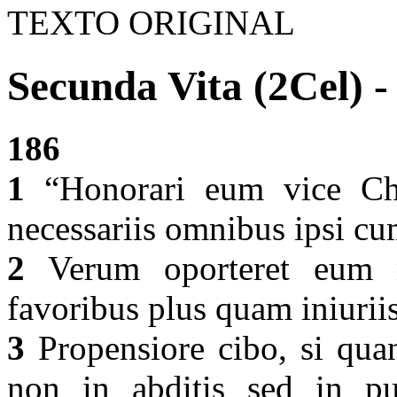
TEXTO ORIGINAL
Secunda Vita (2Cel) -
186
1
“Honorari eum vice Chr
necessariis omnibus ipsi c
2
Verum oporteret eum n
favoribus plus quam iniuriis
3
Propensiore cibo, si quan
non in abditis sed in pub