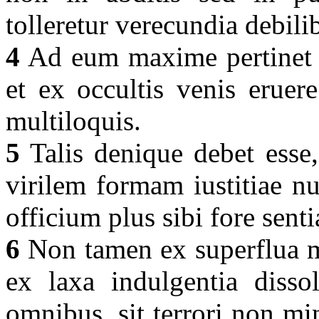
tolleretur verecundia debil
4
Ad eum maxime pertinet la
et ex occultis venis eruer
multiloquis.
5
Talis denique debet esse,
virilem formam iustitiae nu
officium plus sibi fore sent
6
Non tamen ex superflua m
ex laxa indulgentia disso
omnibus, sit terrori non mi