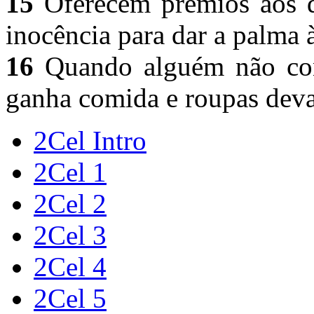
15
Oferecem prêmios aos de
inocência para dar a palma 
16
Quando alguém não con
ganha comida e roupas deva
2Cel Intro
2Cel 1
2Cel 2
2Cel 3
2Cel 4
2Cel 5