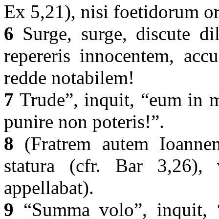
Ex 5,21), nisi foetidorum or
6
Surge, surge, discute dil
repereris innocentem, accu
redde notabilem!
7
Trude”, inquit, “eum in ma
punire non poteris!”.
8
(Fratrem autem Ioanne
statura (cfr. Bar 3,26)
appellabat).
9
“Summa volo”, inquit, “