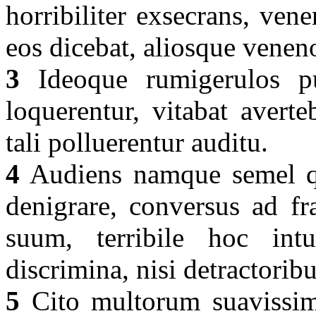
horribiliter exsecrans, vene
eos dicebat, aliosque venen
3
Ideoque rumigerulos pu
loquerentur, vitabat avert
tali polluerentur auditu.
4
Audiens namque semel q
denigrare, conversus ad fr
suum, terribile hoc intu
discrimina, nisi detractorib
5
Cito multorum suavissimu