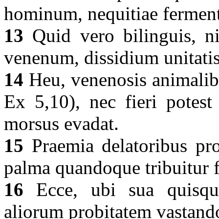
hominum, nequitiae fermen
13
Quid vero bilinguis, nis
venenum, dissidium unitati
14
Heu, venenosis animalibus
Ex 5,10), nec fieri potes
morsus evadat.
15
Praemia delatoribus pro
palma quandoque tribuitur f
16
Ecce, ubi sua quisque
aliorum probitatem vastando