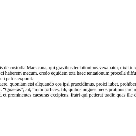
s de custodia Marsicana, qui gravibus tentationibus vexabatur, dixit in 
ci haberem mecum, credo equidem tota haec tentationum procella diffu
cti patris exponit.
buere, quoniam etsi aliquando eos ipsi praecidimus, proici iubet, prohi
r: “Quaeras”, ait, “mihi forfices, fili, quibus ungues meos protinus circ
et prominentes caesuras excipiens, fratri qui petierat tradit; quas ille