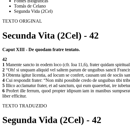
Fontes Biográficas
Tomás de Celano
Segunda Vida (2Cel)
TEXTO ORIGINAL
Secunda Vita (2Cel) - 42
Caput XIII - De quodam fratre tentato.
42
1
Manente sancto in eodem loco (cfr. Ioa 11,6), frater quidam spirituali
2
“Oh! si unquam aliquid vel saltem parum de unguibus sancti Francis
3
Obtenta igitur licentia, ad locum se confert, causam uni de sociis san
4
Cui respondit frater: “Non mihi possibile credo de unguibus tibi tri
5
Illico acclamatur frater, et ad sanctum, qui eum quaerebat, ire iubetu
6
Profert ille ferrum, quod propter idipsum iam in manibus sumpserat, 
liber efficitur.
TEXTO TRADUZIDO
Segunda Vida (2Cel) - 42