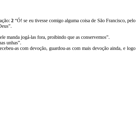
ração:
2
“Ó! se eu tivesse comigo alguma coisa de São Francisco, pelo
 Deus”.
ele manda jogá-las fora, proibindo que as conservemos”.
nhas unhas”.
e recebeu-as com devoção, guardou-as com mais devoção ainda, e logo