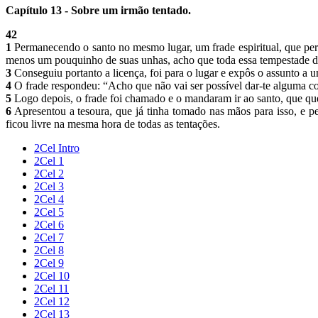
Capítulo 13 - Sobre um irmão tentado.
42
1
Permanecendo o santo no mesmo lugar, um frade espiritual, que pert
menos um pouquinho de suas unhas, acho que toda essa tempestade de 
3
Conseguiu portanto a licença, foi para o lugar e expôs o assunto a
4
O frade respondeu: “Acho que não vai ser possível dar-te alguma c
5
Logo depois, o frade foi chamado e o mandaram ir ao santo, que quer
6
Apresentou a tesoura, que já tinha tomado nas mãos para isso, e p
ficou livre na mesma hora de todas as tentações.
2Cel Intro
2Cel 1
2Cel 2
2Cel 3
2Cel 4
2Cel 5
2Cel 6
2Cel 7
2Cel 8
2Cel 9
2Cel 10
2Cel 11
2Cel 12
2Cel 13