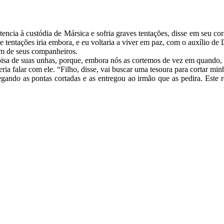
encia à custódia de Mársica e sofria graves tentações, disse em seu co
tentações iria embora, e eu voltaria a viver em paz, com o auxílio de
 um de seus companheiros.
oisa de suas unhas, porque, embora nós as cortemos de vez em quando, 
ia falar com ele. “Filho, disse, vai buscar uma tesoura para cortar mi
egando as pontas cortadas e as entregou ao irmão que as pedira. Est