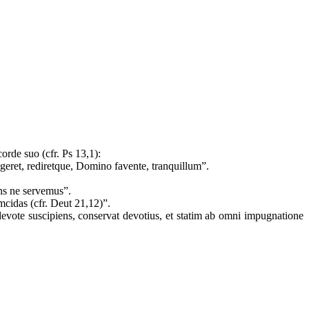
corde suo (cfr. Ps 13,1):
geret, rediretque, Domino favente, tranquillum”.
bens ne servemus”.
umcidas (cfr. Deut 21,12)”.
 devote suscipiens, conservat devotius, et statim ab omni impugnatione