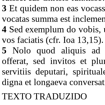
3
Et quidem non eas vocasse 
vocatas summa est inclemen
4
Sed exemplum do vobis, u
vos faciatis (cfr. Ioa 13,15)
5
Nolo quod aliquis ad 
offerat, sed invitos et pl
servitiis deputari, spiritu
digna et longaeva conversat
TEXTO TRADUZIDO