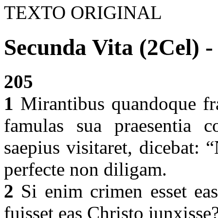
TEXTO ORIGINAL
Secunda Vita (2Cel) -
205
1
Mirantibus quandoque fra
famulas sua praesentia c
saepius visitaret, dicebat: 
perfecte non diligam.
2
Si enim crimen esset eas
fuisset eas Christo iunxisse