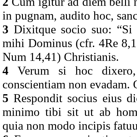
2
Cum igitur ad diem belli n
in pugnam, audito hoc, san
3
Dixitque socio suo: “Si t
mihi Dominus (cfr. 4Re 8,1
Num 14,41) Christianis.
4
Verum si hoc dixero, f
conscientiam non evadam. Q
5
Respondit socius eius dic
minimo tibi sit ut ab homi
quia non modo incipis fatuu