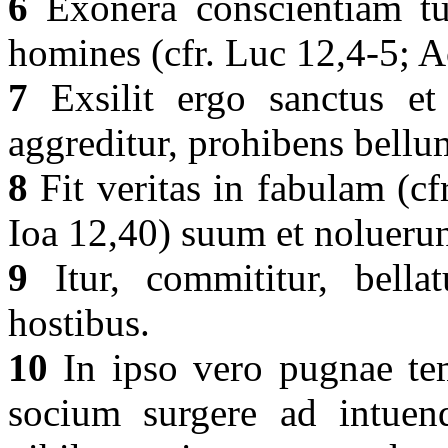
6
Exonera conscientiam t
homines (cfr. Luc 12,4-5; A
7
Exsilit ergo sanctus et 
aggreditur, prohibens bell
8
Fit veritas in fabulam (cfr
Ioa 12,40) suum et noluerun
9
Itur, commititur, bellat
hostibus.
10
In ipso vero pugnae te
socium surgere ad intuen