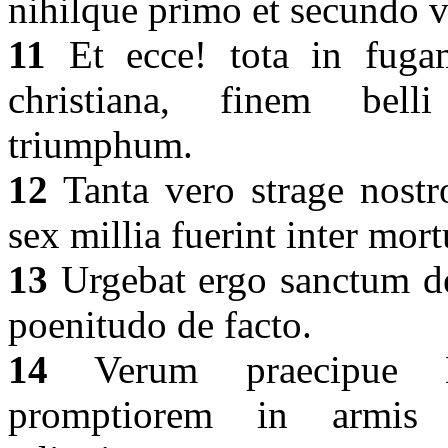
nihilque primo et secundo v
11
Et ecce! tota in fugam 
christiana, finem bel
triumphum.
12
Tanta vero strage nost
sex millia fuerint inter mort
13
Urgebat ergo sanctum de
poenitudo de facto.
14
Verum praecipue Hi
promptiorem in armis 