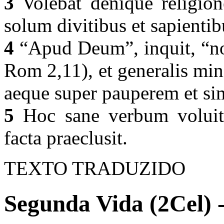
3
Volebat denique religione
solum divitibus et sapient
4
“Apud Deum”, inquit, “non
Rom 2,11), et generalis mini
aeque super pauperem et sim
5
Hoc sane verbum voluit 
facta praeclusit.
TEXTO TRADUZIDO
Segunda Vida (2Cel) 