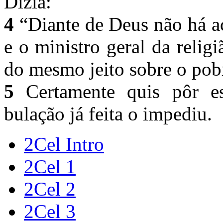
Dizia:
4
“Diante de Deus não há ac
e o ministro geral da relig
do mesmo jeito sobre o pob
5
Certamente quis pôr es
bulação já feita o impediu.
2Cel Intro
2Cel 1
2Cel 2
2Cel 3