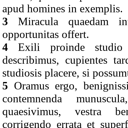
apud homines in exemplis.
3
Miracula quaedam inte
opportunitas offert.
4
Exili proinde studio 
describimus, cupientes ta
studiosis placere, si possu
5
Oramus ergo, benignissi
contemnenda munuscul
quaesivimus, vestra ben
corrigendo errata et super