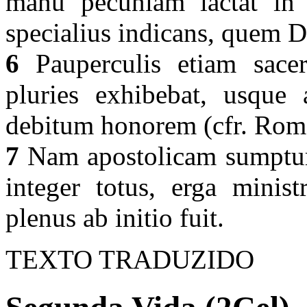
manu pecuniam iactat in
specialius indicans, quem D
6
Pauperculis etiam sacerd
pluries exhibebat, usque
debitum honorem (cfr. Rom
7
Nam apostolicam sumpturu
integer totus, erga minist
plenus ab initio fuit.
TEXTO TRADUZIDO