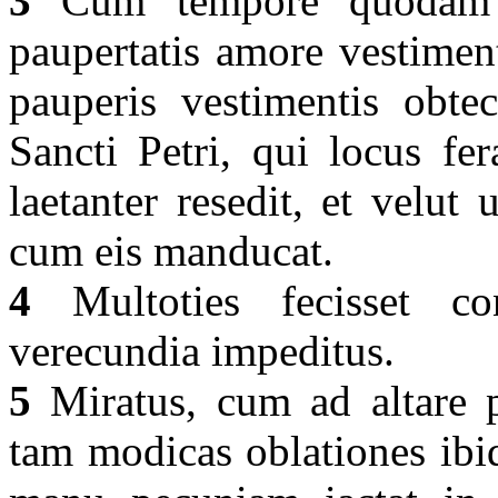
3
Cum tempore quodam R
paupertatis amore vestimen
pauperis vestimentis obtec
Sancti Petri, qui locus fe
laetanter resedit, et velut
cum eis manducat.
4
Multoties fecisset con
verecundia impeditus.
5
Miratus, cum ad altare p
tam modicas oblationes ibi