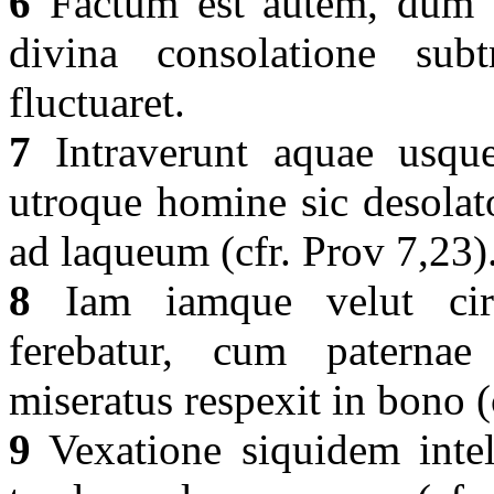
6
Factum est autem, dum si
divina consolatione subtr
fluctuaret.
7
Intraverunt aquae usque
utroque homine sic desolato
ad laqueum (cfr. Prov 7,23)
8
Iam iamque velut circ
ferebatur, cum paternae
miseratus respexit in bono (
9
Vexatione siquidem intell