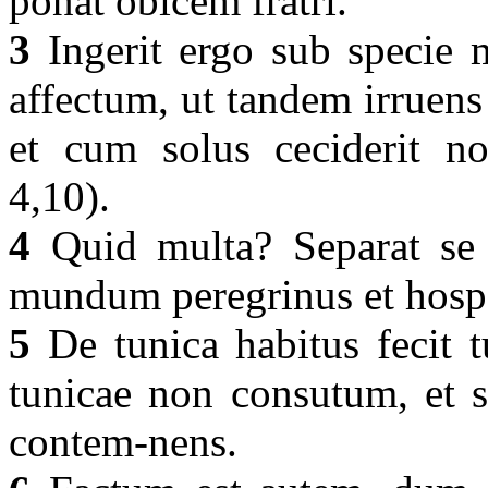
ponat obicem fratri.
3
Ingerit ergo sub specie m
affectum, ut tandem irruens 
et cum solus ceciderit n
4,10).
4
Quid multa? Separat se a
mundum peregrinus et hospe
5
De tunica habitus fecit 
tunicae non consutum, et s
contem-nens.