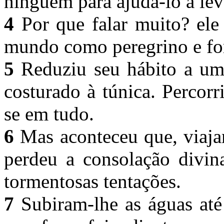
ninguém para ajudá-lo a lev
4
Por que falar muito? ele 
mundo como peregrino e for
5
Reduziu seu hábito a uma
costurado à túnica. Percorr
se em tudo.
6
Mas aconteceu que, viaja
perdeu a consolação divin
tormentosas tentações.
7
Subiram-lhe as águas até