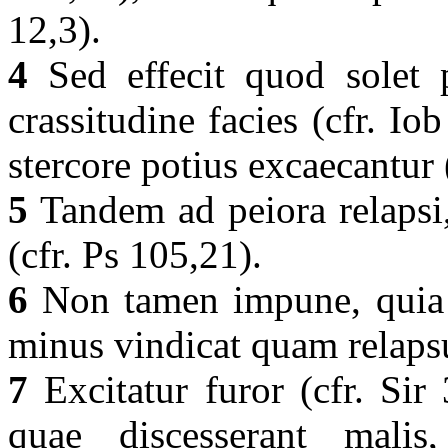
12,3).
4
Sed effecit quod solet p
crassitudine facies (cfr. I
stercore potius excaecantur 
5
Tandem ad peiora relapsi, 
(cfr. Ps 105,21).
6
Non tamen impune, quia d
minus vindicat quam relap
7
Excitatur furor (cfr. Sir 
quae discesserant malis