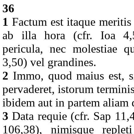
36
1
Factum est itaque meritis 
ab illa hora (cfr. Ioa 4,
pericula, nec molestiae q
3,50) vel grandines.
2
Immo, quod maius est, s
pervaderet, istorum termini
ibidem aut in partem aliam 
3
Data requie (cfr. Sap 11,4)
106,38), nimisque replet