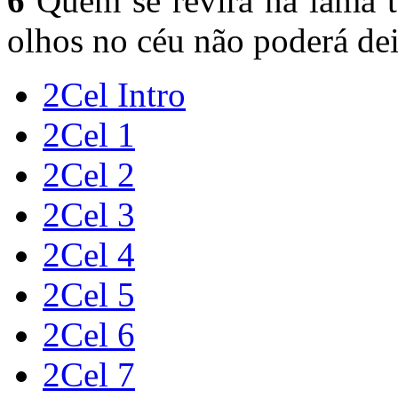
6
Quem se revira na lama t
olhos no céu não poderá deix
2Cel Intro
2Cel 1
2Cel 2
2Cel 3
2Cel 4
2Cel 5
2Cel 6
2Cel 7