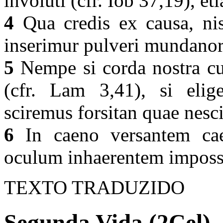
involuti (cfr. Iob 37,19), e
4
Qua credis ex causa, nis
inserimur pulveri mundan
5
Nempe si corda nostra c
(cfr. Lam 3,41), si elig
sciremus forsitan quae nes
6
In caeno versantem cae
oculum inhaerentem impossib
TEXTO TRADUZIDO
Segunda Vida (2Cel) 