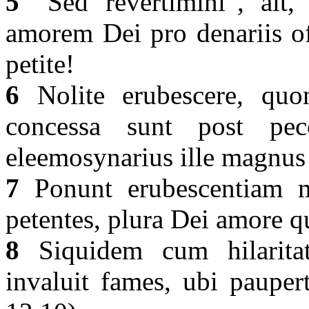
5
“Sed revertimini”, ait, 
amorem Dei pro denariis of
petite!
6
Nolite erubescere, quo
concessa sunt post pec
eleemosynarius ille magnus 
7
Ponunt erubescentiam mi
petentes, plura Dei amore 
8
Siquidem cum hilaritat
invaluit fames, ubi pauper