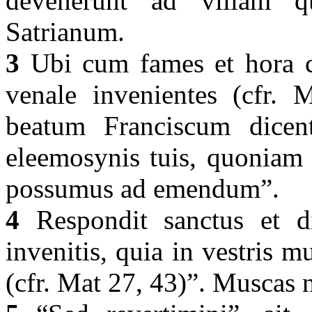
devenerunt ad villam 
Satrianum.
3
Ubi cum fames et hora ci
venale invenientes (cfr. M
beatum Franciscum dicen
eleemosynis tuis, quoniam 
possumus ad emendum”.
4
Respondit sanctus et di
invenitis, quia in vestris 
(cfr. Mat 27, 43)”. Muscas