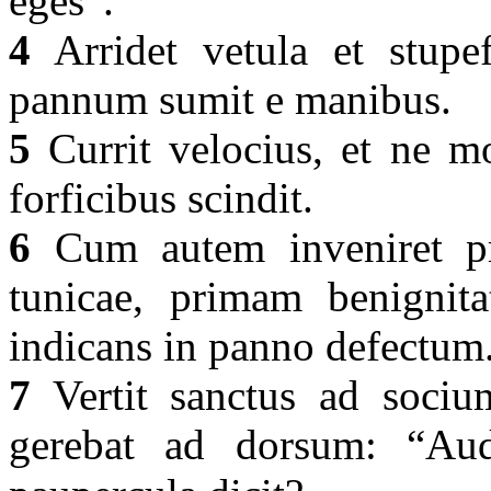
eges”.
4
Arridet vetula et stupef
pannum sumit e manibus.
5
Currit velocius, et ne mo
forficibus scindit.
6
Cum autem inveniret pr
tunicae, primam benignita
indicans in panno defectum
7
Vertit sanctus ad sociu
gerebat ad dorsum: “Audi