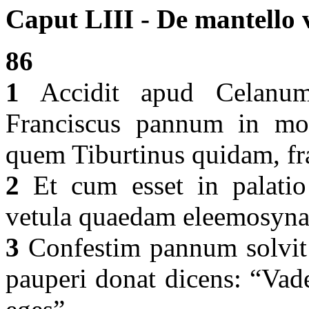
Caput LIII - De mantello
86
1
Accidit apud Celanum
Franciscus pannum in mod
quem Tiburtinus quidam, f
2
Et cum esset in palatio 
vetula quaedam eleemosynam
3
Confestim pannum solvit a
pauperi donat dicens: “Vade