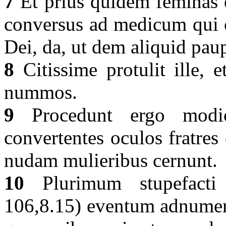
7
Et prius quidem feminas e
conversus ad medicum qui c
Dei, da, ut dem aliquid paup
8
Citissime protulit ille, 
nummos.
9
Procedunt ergo modic
convertentes oculos fratres
nudam mulieribus cernunt.
10
Plurimum stupefacti 
106,8.15) eventum adnumera