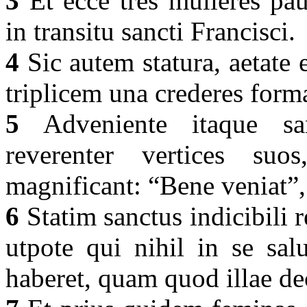
3
Et ecce tres mulieres pa
in transitu sancti Francisci.
4
Sic autem statura, aetate e
triplicem una crederes form
5
Adveniente itaque sanc
reverenter vertices suo
magnificant: “Bene veniat”
6
Statim sanctus indicibili r
utpote qui nihil in se sa
haberet, quam quod illae de