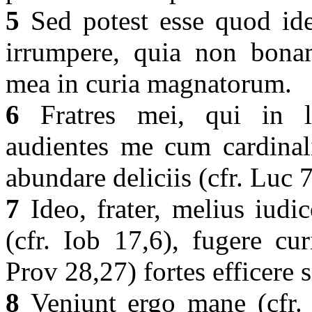
5
Sed potest esse quod ide
irrumpere, quia non bonam
mea in curia magnatorum.
6
Fratres mei, qui in lo
audientes me cum cardinali
abundare deliciis (cfr. Luc 
7
Ideo, frater, melius iud
(cfr. Iob 17,6), fugere cur
Prov 28,27) fortes efficere 
8
Veniunt ergo mane (cfr. 