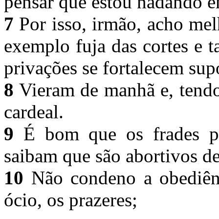
pensar que estou nadando e
7
Por isso, irmão, acho me
exemplo fuja das cortes e
privações se fortalecem sup
8
Vieram de manhã e, tendo
cardeal.
9
É bom que os frades pa
saibam que são abortivos d
10
Não condeno a obediênc
ócio, os prazeres;