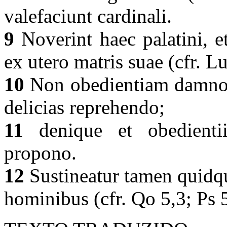
valefaciunt cardinali.
9
Noverint haec palatini, et
ex utero matris suae (cfr. L
10
Non obedientiam damno,
delicias reprehendo;
11
denique et obedienti
propono.
12
Sustineatur tamen quidqu
hominibus (cfr. Qo 5,3; Ps 