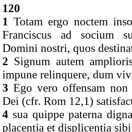
120
1
Totam ergo noctem insom
Franciscus ad socium s
Domini nostri, quos destina
2
Signum autem amplioris e
impune relinquere, dum viv
3
Ego vero offensam non r
Dei (cfr. Rom 12,1) satisfa
4
sua quippe paterna digna
placentia et displicentia sib