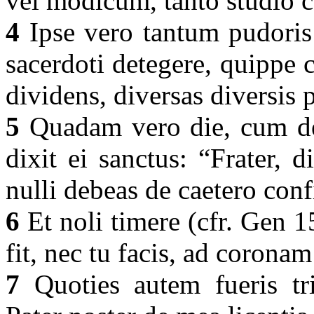
vel modicum, tanto studio 
4
Ipse vero tantum pudoris
sacerdoti detegere, quippe c
dividens, diversas diversis 
5
Quadam vero die, cum de
dixit ei sanctus: “Frater, 
nulli debeas de caetero conf
6
Et noli timere (cfr. Gen 1
fit, nec tu facis, ad corona
7
Quoties autem fueris tri