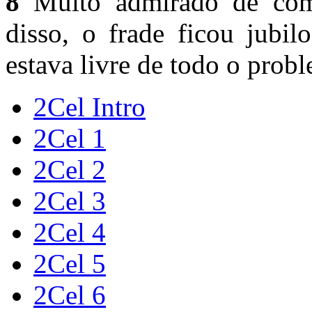
8
Muito admirado de como
disso, o frade ficou jubil
estava livre de todo o prob
2Cel Intro
2Cel 1
2Cel 2
2Cel 3
2Cel 4
2Cel 5
2Cel 6