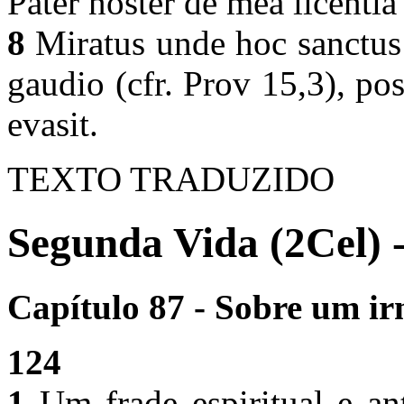
Pater noster de mea licentia
8
Miratus unde hoc sanctus 
gaudio (cfr. Prov 15,3), p
evasit.
TEXTO TRADUZIDO
Segunda Vida (2Cel) 
Capítulo 87 - Sobre um ir
124
1
Um frade espiritual e an