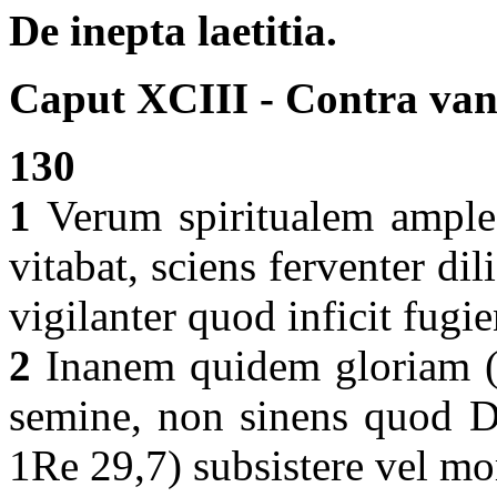
De inepta laetitia.
Caput XCIII - Contra van
130
1
Verum spiritualem amplec
vitabat, sciens ferventer d
vigilanter quod inficit fug
2
Inanem quidem gloriam (cf
semine, non sinens quod Do
1Re 29,7) subsistere vel m