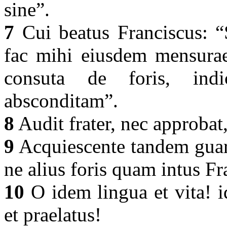
sine”.
7
Cui beatus Franciscus: “S
fac mihi eiusdem mensurae 
consuta de foris, ind
absconditam”.
8
Audit frater, nec approbat,
9
Acquiescente tandem guard
ne alius foris quam intus F
10
O idem lingua et vita! i
et praelatus!