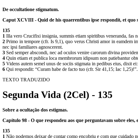
De occultatione stigmatum.
Caput XCVIII - Quid de his quaerentibus ipse respondit, et quo st
135
1
Illa vero Crucifixi insignia, summis etiam spiritibus veneranda, fas n
2
Primo in tempore (cfr. Is 9,1), quo verus Christi amor in eamdem im
nec ipsi familiares agnoscerent.
3
Sed semper abscondi, nec ad oculos venire carorum divina provident
4
Quin etiam et publica loca membrorum idipsum non patiebantur ob
5
Videns autem semel unus de sociis stigmata in pedibus eius, dixit ei
6
Qui respondit: “Curam habe de facto tuo (cfr. Sir 41,15; Iac 1,25)!”.
TEXTO TRADUZIDO
Segunda Vida (2Cel) - 135
Sobre a ocultação dos estigmas.
Capítulo 98 - O que respondeu aos que perguntavam sobre eles, e
135
1
Não podemos deixar de contar como encobriu e com que cuidado procu