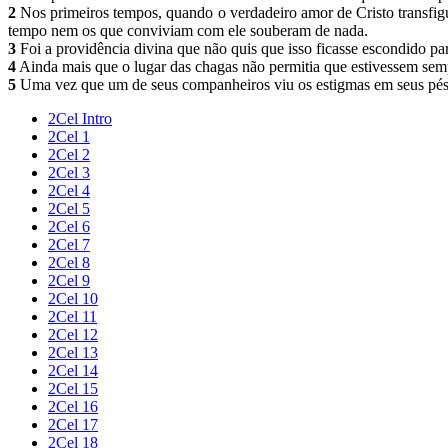
2
Nos primeiros tempos, quando o verdadeiro amor de Cristo transfig
tempo nem os que conviviam com ele souberam de nada.
3
Foi a providência divina que não quis que isso ficasse escondido pa
4
Ainda mais que o lugar das chagas não permitia que estivessem sem
5
Uma vez que um de seus companheiros viu os estigmas em seus pés, 
2Cel Intro
2Cel 1
2Cel 2
2Cel 3
2Cel 4
2Cel 5
2Cel 6
2Cel 7
2Cel 8
2Cel 9
2Cel 10
2Cel 11
2Cel 12
2Cel 13
2Cel 14
2Cel 15
2Cel 16
2Cel 17
2Cel 18