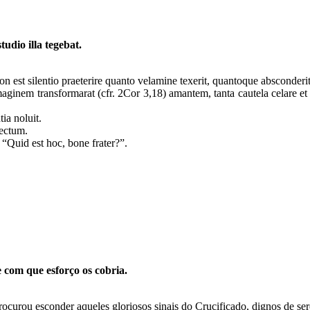
udio illa tegebat.
on est silentio praeterire quanto velamine texerit, quantoque absconderi
aginem transformarat (cfr. 2Cor 3,18) amantem, tanta cautela celare et 
ia noluit.
tectum.
: “Quid est hoc, bone frater?”.
 com que esforço os cobria.
rou esconder aqueles gloriosos sinais do Crucificado, dignos de serem