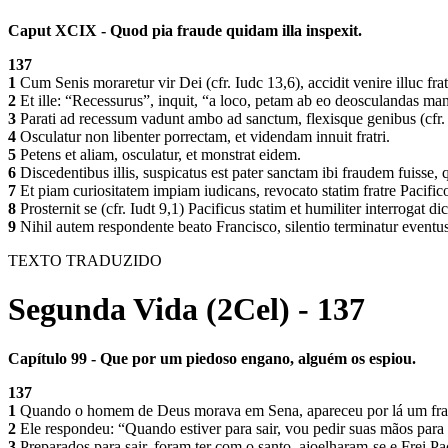
Caput XCIX - Quod pia fraude quidam illa inspexit.
137
1
Cum Senis moraretur vir Dei (cfr. Iudc 13,6), accidit venire illuc fra
2
Et ille: “Recessurus”, inquit, “a loco, petam ab eo deosculandas man
3
Parati ad recessum vadunt ambo ad sanctum, flexisque genibus (cfr.
4
Osculatur non libenter porrectam, et videndam innuit fratri.
5
Petens et aliam, osculatur, et monstrat eidem.
6
Discedentibus illis, suspicatus est pater sanctam ibi fraudem fuisse, 
7
Et piam curiositatem impiam iudicans, revocato statim fratre Pacifico
8
Prosternit se (cfr. Iudt 9,1) Pacificus statim et humiliter interrogat 
9
Nihil autem respondente beato Francisco, silentio terminatur eventus
TEXTO TRADUZIDO
Segunda Vida (2Cel) - 137
Capítulo 99 - Que por um piedoso engano, alguém os espiou.
137
1
Quando o homem de Deus morava em Sena, apareceu por lá um frade d
2
Ele respondeu: “Quando estiver para sair, vou pedir suas mãos para b
3
Preparados para sair, foram ter com o santo, ajoelharam-se e Frei P