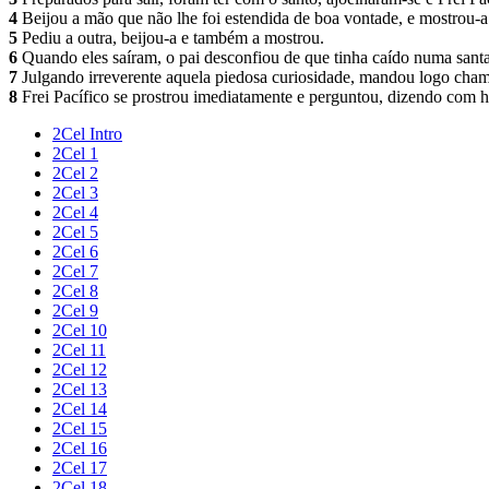
4
Beijou a mão que não lhe foi estendida de boa vontade, e mostrou-a
5
Pediu a outra, beijou-a e também a mostrou.
6
Quando eles saíram, o pai desconfiou de que tinha caído numa santa
7
Julgando irreverente aquela piedosa curiosidade, mandou logo cham
8
Frei Pacífico se prostrou imediatamente e perguntou, dizendo com 
2Cel Intro
2Cel 1
2Cel 2
2Cel 3
2Cel 4
2Cel 5
2Cel 6
2Cel 7
2Cel 8
2Cel 9
2Cel 10
2Cel 11
2Cel 12
2Cel 13
2Cel 14
2Cel 15
2Cel 16
2Cel 17
2Cel 18