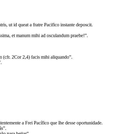
is, ut id queat a fratre Pacifico instante deposcit.
arissima, et manum mihi ad osculandum praebe!”.
m (cfr. 2Cor 2,4) facis mihi aliquando”.
”.
entemente a Frei Pacífico que lhe desse oportunidade.
ás”.
mão para beijar”.