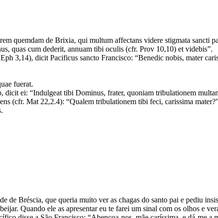
trem quemdam de Brixia, qui multum affectans videre stigmata sancti patr
us, quas cum dederit, annuam tibi oculis (cfr. Prov 10,10) et videbis”.
 Eph 3,14), dicit Pacificus sancto Francisco: “Benedic nobis, mater c
quae fuerat.
, dicit ei: “Indulgeat tibi Dominus, frater, quoniam tribulationem multa
dicens (cfr. Mat 22,2.4): “Qualem tribulationem tibi feci, carissima mater?
.
e Bréscia, que queria muito ver as chagas do santo pai e pediu insist
eijar. Quando ele as apresentar eu te farei um sinal com os olhos e ver
acífico disse a São Francisco: “Abençoa-nos, mãe caríssima, e dá-me a 