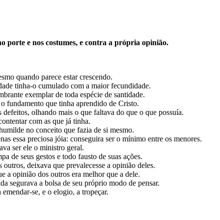
 porte e nos costumes, e contra a própria opinião.
mesmo quando parece estar crescendo.
dade tinha-o cumulado com a maior fecundidade.
brante exemplar de toda espécie de santidade.
 o fundamento que tinha aprendido de Cristo.
s defeitos, olhando mais o que faltava do que o que possuía.
contentar com as que já tinha.
humilde no conceito que fazia de si mesmo.
as essa preciosa jóia: conseguira ser o mínimo entre os menores.
cava ser ele o ministro geral.
a de seus gestos e todo fausto de suas ações.
s outros, deixava que prevalecesse a opinião deles.
e a opinião dos outros era melhor que a dele.
da segurava a bolsa de seu próprio modo de pensar.
 emendar-se, e o elogio, a tropeçar.