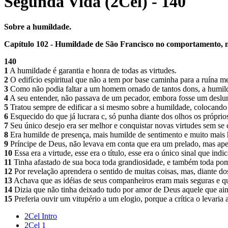
Segunda Vida (2Cel) - 140
Sobre a humildade.
Capítulo 102 - Humildade de São Francisco no comportamento, no
140
1
A humildade é garantia e honra de todas as virtudes.
2
O edifício espiritual que não a tem por base caminha para a ruína 
3
Como não podia faltar a um homem ornado de tantos dons, a humil
4
A seu entender, não passava de um pecador, embora fosse um deslum
5
Tratou sempre de edificar a si mesmo sobre a humildade, colocando
6
Esquecido do que já lucrara c, só punha diante dos olhos os próprio
7
Seu único desejo era ser melhor e conquistar novas virtudes sem se 
8
Era humilde de presença, mais humilde de sentimento e muito mais 
9
Príncipe de Deus, não levava em conta que era um prelado, mas apen
10
Essa era a virtude, esse era o título, esse era o único sinal que indi
11
Tinha afastado de sua boca toda grandiosidade, e também toda pomp
12
Por revelação aprendera o sentido de muitas coisas, mas, diante do
13
Achava que as idéias de seus companheiros eram mais seguras e qu
14
Dizia que não tinha deixado tudo por amor de Deus aquele que ain
15
Preferia ouvir um vitupério a um elogio, porque a crítica o levaria a
2Cel Intro
2Cel 1