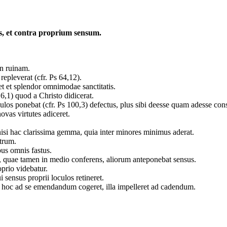
us, et contra proprium sensum.
 in ruinam.
repleverat (cfr. Ps 64,12).
set et splendor omnimodae sanctitatis.
 6,1) quod a Christo didicerat.
culos ponebat (cfr. Ps 100,3) defectus, plus sibi deesse quam adesse con
novas virtutes adiceret.
nisi hac clarissima gemma, quia inter minores minimus aderat.
strum.
bus omnis fastus.
8), quae tamen in medio conferens, aliorum anteponebat sensus.
oprio videbatur.
sensus proprii loculos retineret.
 hoc ad se emendandum cogeret, illa impelleret ad cadendum.