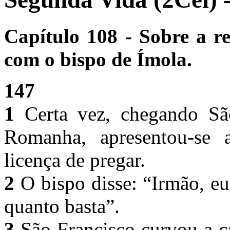
Capítulo 108 - Sobre a r
com o bispo de Ímola.
147
1
Certa vez, chegando São
Romanha, apresentou-se 
licença de pregar.
2
O bispo disse: “Irmão, e
quanto basta”.
3
São Francisco curvou a c