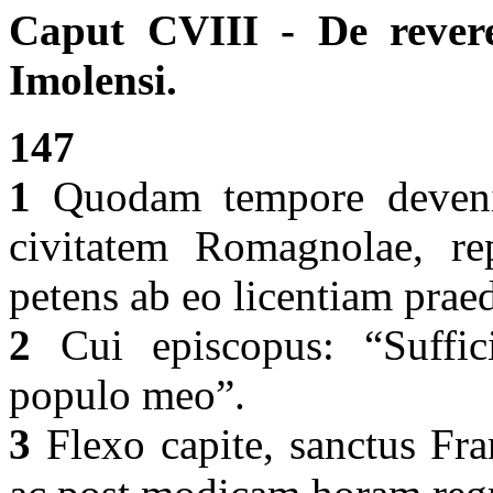
Caput CVIII - De rever
Imolensi.
147
1
Quodam tempore devenie
civitatem Romagnolae, rep
petens ab eo licentiam prae
2
Cui episcopus: “Suffici
populo meo”.
3
Flexo capite, sanctus Fran