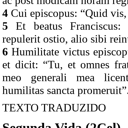
ac post modicam horam regre
4
Cui episcopus: “Quid vis, 
5
Et beatus Franciscus: 
repulerit ostio, alio sibi re
6
Humilitate victus episcop
et dicit: “Tu, et omnes fra
meo generali mea licent
humilitas sancta promeruit”
TEXTO TRADUZIDO
Segunda Vida (2Cel) 