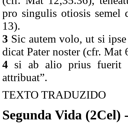
(cfr. Mat 12,35.36), tenea
pro singulis otiosis semel 
13).
3
Sic autem volo, ut si ipse
dicat Pater noster (cfr. Mat
4
si ab alio prius fuerit 
attribuat”.
TEXTO TRADUZIDO
Segunda Vida (2Cel) 