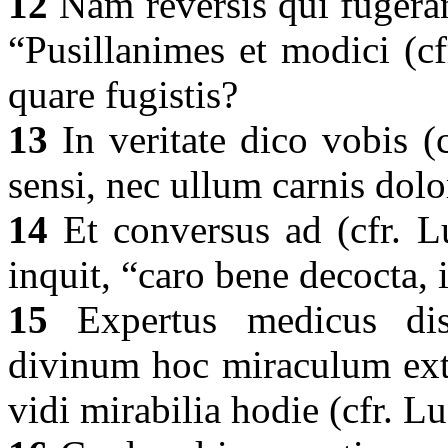
12
Nam reversis qui fugerant
“Pusillanimes et modici (c
quare fugistis?
13
In veritate dico vobis (
sensi, nec ullum carnis dol
14
Et conversus ad (cfr. L
inquit, “caro bene decocta,
15
Expertus medicus diss
divinum hoc miraculum extul
vidi mirabilia hodie (cfr. L