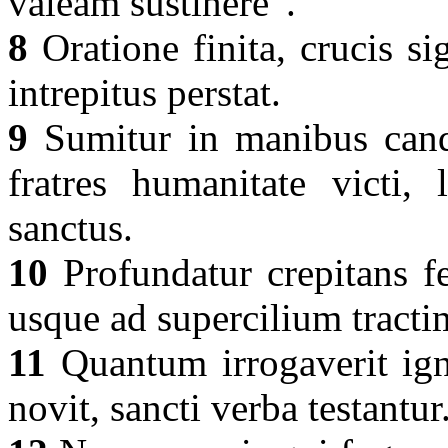
valeam sustinere”.
8
Oratione finita, crucis s
intrepitus perstat.
9
Sumitur in manibus cande
fratres humanitate victi, 
sanctus.
10
Profundatur crepitans fe
usque ad supercilium tracti
11
Quantum irrogaverit igni
novit, sancti verba testantur