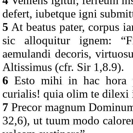
4
Veniens igitur, ferreum i
defert, iubetque igni submit
5
At beatus pater, corpus i
sic alloquitur ignem: “F
aemulandi decoris, virtuos
Altissimus (cfr. Sir 1,8.9).
6
Esto mihi in hac hora pr
curialis! quia olim te dilex
7
Precor magnum Dominum qu
32,6), ut tuum modo calore