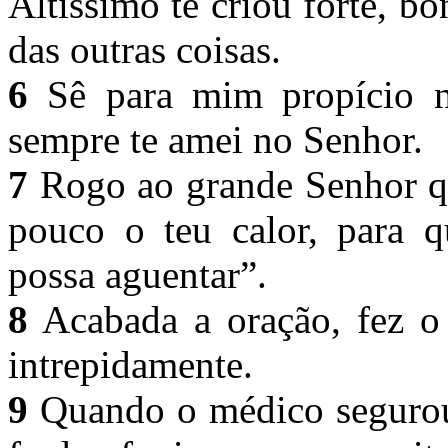
Altíssimo te criou forte, bo
das outras coisas.
6
Sê para mim propício ne
sempre te amei no Senhor.
7
Rogo ao grande Senhor qu
pouco o teu calor, para 
possa aguentar”.
8
Acabada a oração, fez o 
intrepidamente.
9
Quando o médico segurou 