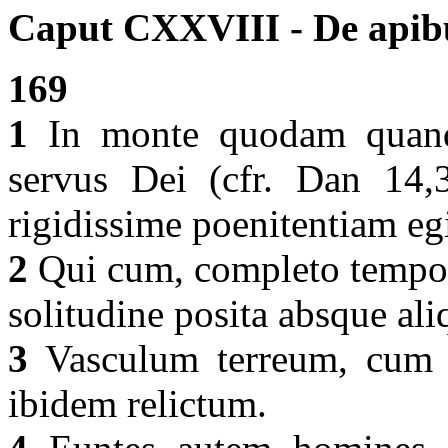
Caput CXXVIII - De apib
169
1
In monte quodam quandoq
servus Dei (cfr. Dan 14,
rigidissime poenitentiam egi
2
Qui cum, completo temporis
solitudine posita absque ali
3
Vasculum terreum, cum qu
ibidem relictum.