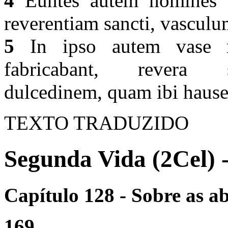
4
Euntes autem homines 
reverentiam sancti, vasculu
5
In ipso autem vase mi
fabricabant, revera si
dulcedinem, quam ibi hauser
TEXTO TRADUZIDO
Segunda Vida (2Cel) 
Capítulo 128 - Sobre as ab
169