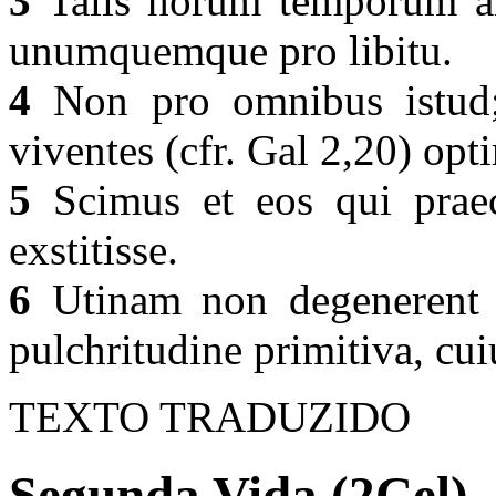
3
Talis horum temporum ana
unumquemque pro libitu.
4
Non pro omnibus istud;
viventes (cfr. Gal 2,20) op
5
Scimus et eos qui praece
exstitisse.
6
Utinam non degenerent no
pulchritudine primitiva, cui
TEXTO TRADUZIDO
Segunda Vida (2Cel) 