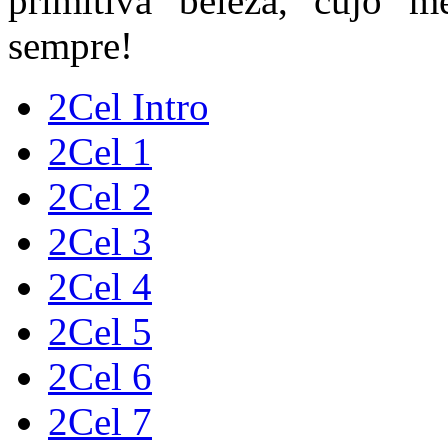
primitiva beleza, cujo m
sempre!
2Cel Intro
2Cel 1
2Cel 2
2Cel 3
2Cel 4
2Cel 5
2Cel 6
2Cel 7