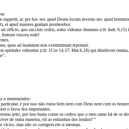
est:
s non suppetit, ac per hoc nec apud Deum locum invenio nec apud homine
3), et apud maiores gratiam promerebor.
icio, quo succisis cedris, solus videatur rhamnus (cfr. Iudc 9,15) i
, fratrum viscera rode!
nentes.
ibus, quas ad laudatum non existimimant reportari.
ut spiritales videantur (cfr. 1Cor 14,37; Mat 6,18) qui diiudicent omnia,
te”.
ensa o murmurador:
m particular, e por isso não estou bem nem com Deus nem com os home
irei o favor dos importantes.
o jeito, por isso basta cortar os cedros que o meu ramo há de se dest
ver de outra maneira, rói as entranhas dos irmãos!’“
os vícios, mas não os corrigem em si mesmas.