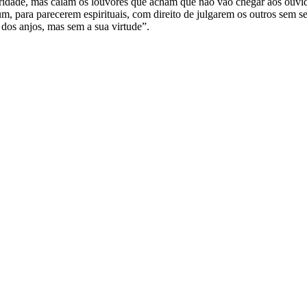
idade, mas calam os louvores que acham que não vão chegar aos ouvid
um, para parecerem espirituais, com direito de julgarem os outros sem
dos anjos, mas sem a sua virtude”.