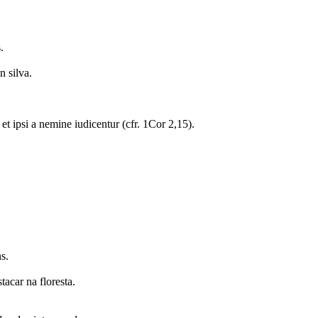
s.
n silva.
 et ipsi a nemine iudicentur (cfr. 1Cor 2,15).
ns.
acar na floresta.