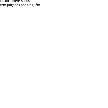
os dos interessados.
 serem julgados por ninguém.