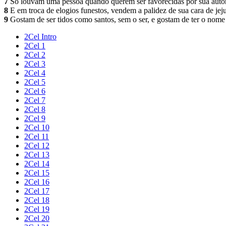
7
Só louvam uma pessoa quando querem ser favorecidas por sua autor
8
E em troca de elogios funestos, vendem a palidez de sua cara de jej
9
Gostam de ser tidos como santos, sem o ser, e gostam de ter o nome 
2Cel Intro
2Cel 1
2Cel 2
2Cel 3
2Cel 4
2Cel 5
2Cel 6
2Cel 7
2Cel 8
2Cel 9
2Cel 10
2Cel 11
2Cel 12
2Cel 13
2Cel 14
2Cel 15
2Cel 16
2Cel 17
2Cel 18
2Cel 19
2Cel 20