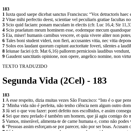
183
1
Iuxta quod saepe dicebat sanctus Franciscus: “Vox detractoris haec 
2
Vitae mihi perfectio deest, scientiae vel peculiaris gratiae faculta
3
Scio quid faciam: ponam maculam in electis (cfr. Luc 16,4; Sir 11,3
4
Scio praelatum meum hominem esse, eodemque mecum quandoque uti off
5
Eia, miser! humanis carnibus vescere, et quia vivere aliter non potes
6
Tales boni student videri, non fieri, accusantes vitia, nec vitia depo
7
Solos eos laudant quorum cupiunt auctoritate foveri, silentes a laud
8
Ieiunae faciei (cfr. Mat 6,16) pallorem perniciosis laudibus vendunt, 
9
Gaudent sanctitatis opinione, non opere, angelico nomine, non virtu
TEXTO TRADUZIDO
Segunda Vida (2Cel) - 183
183
1
A esse respeito, dizia muitas vezes São Francisco: “Isto é o que p
2
‘Minha vida não é perfeita, não tenho ciência nem algum outro do
3
Já sei o que vou fazer: porei defeito nos escolhidos, e assim consegu
4
Sei que meu prelado é também um homem, que já agiu comigo do mesm
5
Vamos, miserável, alimenta-te de carne humana e, como não podes vi
6
“Pessoas assim esforçam-se por parecer, não por ser boas. Acusam 