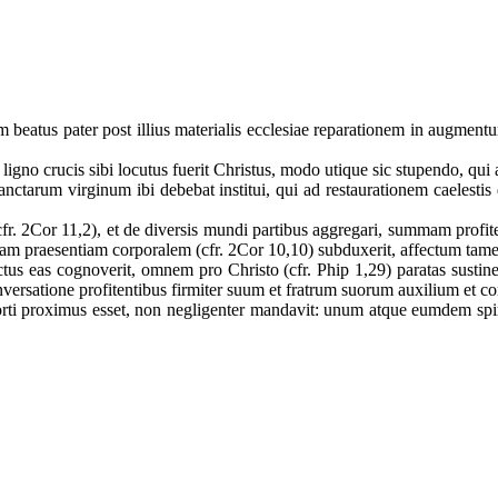
beatus pater post illius materialis ecclesiae reparationem in augmentum 
igno crucis sibi locutus fuerit Christus, modo utique sic stupendo, qui 
anctarum virginum ibi debebat institui, qui ad restaurationem caelestis
r. 2Cor 11,2), et de diversis mundi partibus aggregari, summam profiten
 suam praesentiam corporalem (cfr. 2Cor 10,10) subduxerit, affectum tam
 eas cognoverit, omnem pro Christo (cfr. Phip 1,29) paratas sustiner
 conversatione profitentibus firmiter suum et fratrum suorum auxilium et 
orti proximus esset, non negligenter mandavit: unum atque eumdem spirit