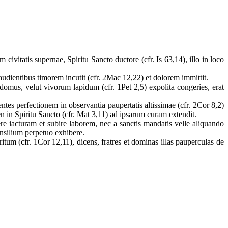
civitatis supernae, Spiritu Sancto ductore (cfr. Is 63,14), illo in loco
audientibus timorem incutit (cfr. 2Mac 12,22) et dolorem immittit.
 domus, velut vivorum lapidum (cfr. 1Pet 2,5) expolita congeries, erat
tes perfectionem in observantia paupertatis altissimae (cfr. 2Cor 8,2)
en in Spiritu Sancto (cfr. Mat 3,11) ad ipsarum curam extendit.
e iacturam et subire laborem, nec a sanctis mandatis velle aliquando
consilium perpetuo exhibere.
um (cfr. 1Cor 12,11), dicens, fratres et dominas illas pauperculas de