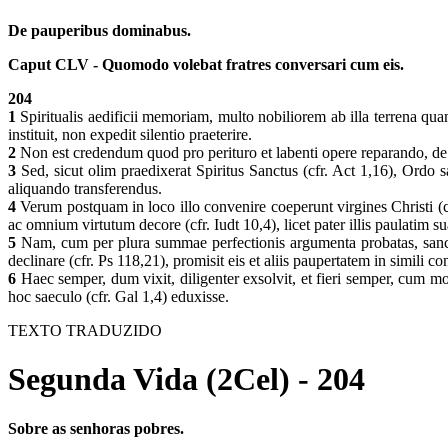
De pauperibus dominabus.
Caput CLV - Quomodo volebat fratres conversari cum eis.
204
1
Spiritualis aedificii memoriam, multo nobiliorem ab illa terrena quam 
instituit, non expedit silentio praeterire.
2
Non est credendum quod pro perituro et labenti opere reparando, de l
3
Sed, sicut olim praedixerat Spiritus Sanctus (cfr. Act 1,16), Ordo s
aliquando transferendus.
4
Verum postquam in loco illo convenire coeperunt virgines Christi (cf
ac omnium virtutum decore (cfr. Iudt 10,4), licet pater illis paulatim
5
Nam, cum per plura summae perfectionis argumenta probatas, sanctus
declinare (cfr. Ps 118,21), promisit eis et aliis paupertatem in simili
6
Haec semper, dum vixit, diligenter exsolvit, et fieri semper, cum m
hoc saeculo (cfr. Gal 1,4) eduxisse.
TEXTO TRADUZIDO
Segunda Vida (2Cel) - 204
Sobre as senhoras pobres.