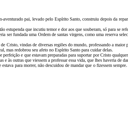
-aventurado pai, levado pelo Espírito Santo, construiu depois da repar
ão estupenda que incutiu temor e dor aos que souberam, só para se refe
eria ser fundada uma Ordem de santas virgens, como uma reserva seleci
de Cristo, vindas de diversas regiões do mundo, professando a maior p
ral, mas redobrou seu afeto no Espírito Santo para cuidar delas.
erfeição e que estavam preparadas para suportar por Cristo qualquer d
as e às outras que viessem a professar essa vida, que lhes haveria de d
 estava para morrer, não descuidou de mandar que o fizessem sempre. P