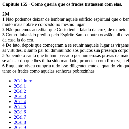
Capítulo 155 - Como queria que os frades tratassem com elas.
204
1
Não podemos deixar de lembrar aquele edifício espiritual que o bem
muito mais nobre e colocado no mesmo lugar.
2
Não podemos acreditar que Cristo tenha falado da cruz, de maneira t
3
Como tinha sido predito pelo Espírito Santo noutra ocasião, ali dev
da casa lá do céu.
4
De fato, depois que começaram a se reunir naquele lugar as virgens 
as virtudes, o santo pai foi diminuindo aos poucos sua presença corpo
5
Sabendo o santo que tinham passado por numerosas provas da maior p
se afastar do que lhes tinha sido mandado, prometeu com firmeza, a el
6
Enquanto viveu cumpriu tudo isso diligentemente e, quando viu que
tanto os frades como aquelas senhoras pobrezinhas.
2Cel Intro
2Cel 1
2Cel 2
2Cel 3
2Cel 4
2Cel 5
2Cel 6
2Cel 7
2Cel 8
2Cel 9