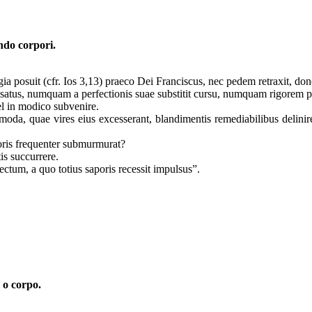
do corpori.
igia posuit (cfr. Ios 3,13) praeco Dei Franciscus, nec pedem retraxit, d
ssatus, numquam a perfectionis suae substitit cursu, numquam rigorem pa
l in modico subvenire.
oda, quae vires eius excesserant, blandimentis remediabilibus delini
poris frequenter submurmurat?
is succurrere.
ctum, a quo totius saporis recessit impulsus”.
 o corpo.