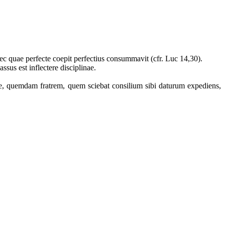
onec quae perfecte coepit perfectius consummavit (cfr. Luc 14,30).
ssus est inflectere disciplinae.
re, quemdam fratrem, quem sciebat consilium sibi daturum expediens,