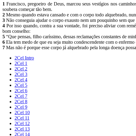
1
Francisco, pregoeiro de Deus, marcou seus vestígios nos caminhos
soubera começar tão bem.
2
Mesmo quando estava cansado e com o corpo todo alquebrado, nunca
3
Não conseguia ajudar o corpo exausto nem um pouquinho sem que 
4
Por isso quando, contra a sua vontade, foi preciso aliviar com re
bom conselho:
5
“Que pensas, filho caríssimo, dessas reclamações constantes de mi
6
Ela tem medo de que eu seja muito condescendente com o enfermo e 
7
Mas não é porque esse corpo já alquebrado pela longa doença possa r
2Cel Intro
2Cel 1
2Cel 2
2Cel 3
2Cel 4
2Cel 5
2Cel 6
2Cel 7
2Cel 8
2Cel 9
2Cel 10
2Cel 11
2Cel 12
2Cel 13
2Cel 14