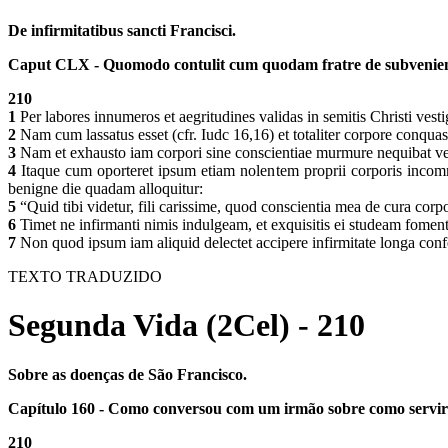
De infirmitatibus sancti Francisci.
Caput CLX - Quomodo contulit cum quodam fratre de subvenien
210
1
Per labores innumeros et aegritudines validas in semitis Christi vest
2
Nam cum lassatus esset (cfr. Iudc 16,16) et totaliter corpore conqua
3
Nam et exhausto iam corpori sine conscientiae murmure nequibat ve
4
Itaque cum oporteret ipsum etiam nolentem proprii corporis incomm
benigne die quadam alloquitur:
5
“Quid tibi videtur, fili carissime, quod conscientia mea de cura cor
6
Timet ne infirmanti nimis indulgeam, et exquisitis ei studeam foment
7
Non quod ipsum iam aliquid delectet accipere infirmitate longa confe
TEXTO TRADUZIDO
Segunda Vida (2Cel) - 210
Sobre as doenças de São Francisco.
Capítulo 160 - Como conversou com um irmão sobre como servir
210