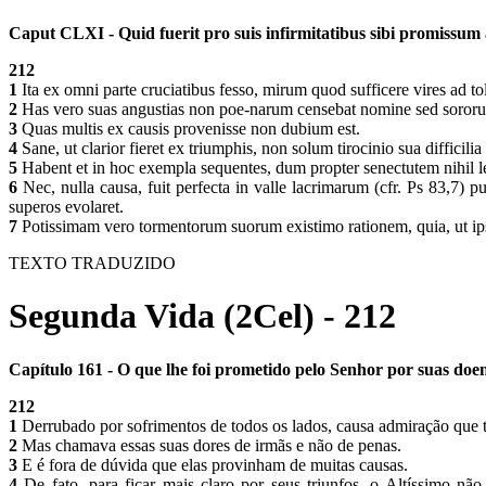
Caput CLXI - Quid fuerit pro suis infirmitatibus sibi promissum
212
1
Ita ex omni parte cruciatibus fesso, mirum quod sufficere vires ad t
2
Has vero suas angustias non poe-narum censebat nomine sed soror
3
Quas multis ex causis provenisse non dubium est.
4
Sane, ut clarior fieret ex triumphis, non solum tirocinio sua difficil
5
Habent et in hoc exempla sequentes, dum propter senectutem nihil len
6
Nec, nulla causa, fuit perfecta in valle lacrimarum (cfr. Ps 83,7) p
superos evolaret.
7
Potissimam vero tormentorum suorum existimo rationem, quia, ut ipse as
TEXTO TRADUZIDO
Segunda Vida (2Cel) - 212
Capítulo 161 - O que lhe foi prometido pelo Senhor por suas doe
212
1
Derrubado por sofrimentos de todos os lados, causa admiração que t
2
Mas chamava essas suas dores de irmãs e não de penas.
3
E é fora de dúvida que elas provinham de muitas causas.
4
De fato, para ficar mais claro por seus triunfos, o Altíssimo nã