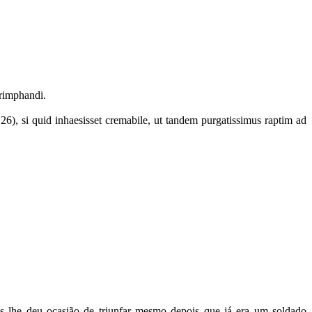
 trimphandi.
,26), si quid inhaesisset cremabile, ut tandem purgatissimus raptim ad
mas lhe deu ocasião de triunfar mesmo depois que já era um soldado