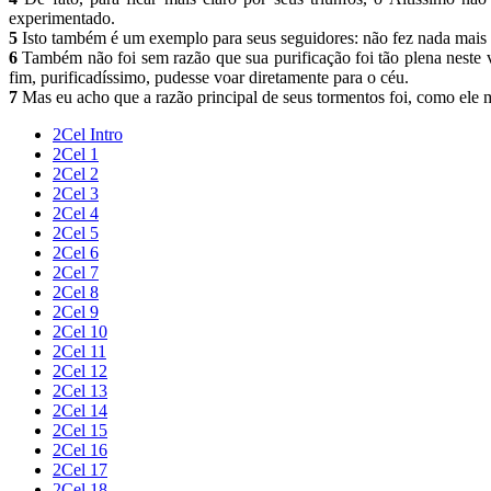
experimentado.
5
Isto também é um exemplo para seus seguidores: não fez nada mais d
6
Também não foi sem razão que sua purificação foi tão plena neste v
fim, purificadíssimo, pudesse voar diretamente para o céu.
7
Mas eu acho que a razão principal de seus tormentos foi, como ele 
2Cel Intro
2Cel 1
2Cel 2
2Cel 3
2Cel 4
2Cel 5
2Cel 6
2Cel 7
2Cel 8
2Cel 9
2Cel 10
2Cel 11
2Cel 12
2Cel 13
2Cel 14
2Cel 15
2Cel 16
2Cel 17
2Cel 18