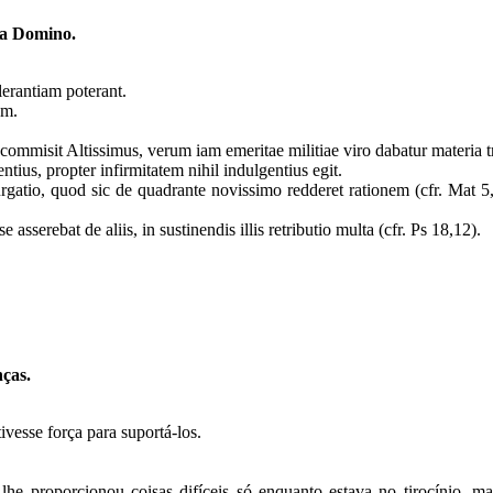
 a Domino.
olerantiam poterant.
um.
ia commisit Altissimus, verum iam emeritae militiae viro dabatur materia
tius, propter infirmitatem nihil indulgentius egit.
urgatio, quod sic de quadrante novissimo redderet rationem (cfr. Mat 5
serebat de aliis, in sustinendis illis retributio multa (cfr. Ps 18,12).
nças.
ivesse força para suportá-los.
o lhe proporcionou coisas difíceis só enquanto estava no tirocínio, 